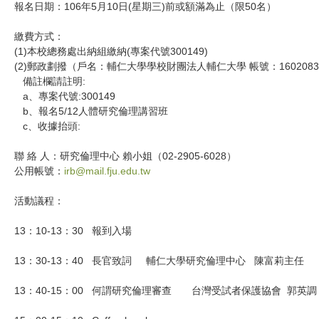
報名日期：106年5月10日(星期三)前或額滿為止（限50名）
繳費方式：
(1)本校總務處出納組繳納(專案代號300149)
(2)郵政劃撥（戶名：輔仁大學學校財團法人輔仁大學 帳號：1602083
備註欄請註明:
a、專案代號:300149
b、報名5/12人體研究倫理講習班
c、收據抬頭:
聯 絡 人：研究倫理中心 賴小姐（02-2905-6028）
公用帳號：
irb@mail.fju.edu.tw
活動議程：
13：10-13：30 報到入場
13：30-13：40 長官致詞 輔仁大學研究倫理中心 陳富莉主任
13：40-15：00 何謂研究倫理審查 台灣受試者保護協會 郭英調