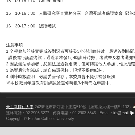
15：00-15：10 Coffee break
15：10-16：30 人體研究審查實務分享 台灣受試者保護協會
16：30-17：00 認證考試
注意事項：
1.全程參加並核實完成簽到退者可核發3小時訓練時數，最遲簽到時間為
課後進行認證考試，通過者核發1小時訓練時數。考試未及格者通知
2.因故無法參加者，恕無法退還報名費，但可轉讓他人參加，惟此變
3.為響應節能減碳，請自備環保杯，現場不提供紙杯。
4.訓練時數證明，敬請妥善保存，本委員會不提供補發服務。
※本校職員年度教育訓練認證選修時數3小時尚在申請中。
天主教輔仁大學
242新北市新莊區中正路510號（羅耀拉大樓一樓SL102）
連絡電話：02-2905-6277
傳真電話：02-2903-3546
Email：
irb@mail.fju
Copyright ©
Fu
Jen Catholic University