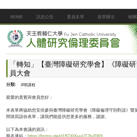
移至主內容
HOME
訊息公告
委員名單
規章辦法
相關
Main menu
「轉知」【臺灣障礙研究學會】《障礙研
員大會
分類:
IRB課程
親愛的貴賓與會員您好：
本表單將協助您安排參與臺灣障礙研究學會《障礙倫理守則對談》暨
間填寫該份表單，讓我們能提供您更多的服務，謝謝。
以下為本會議的資訊：
報名連結：
https://forms.gle/d1B7XtXuuUT2bJD69