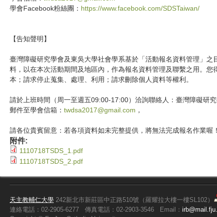
學會Facebook粉絲團：
https://www.facebook.com/SDSTaiwan/
【告知聲明】
臺灣障礙研究學會及東吳大學社會學系基於「活動報名資料管理」之
料，以在本次活動期間及地區內，作為報名資料管理及聯繫之用。您
本；請求停止蒐集、處理、利用；請求刪除個人資料等權利。
請於上班時間（周一至週五09:00-17:00）洽詢聯絡人：臺灣障礙研
郵件至學會信箱：
twdsa2017@gmail.com
，
請各位貴賓留意：若各項資料如未完整提供，將無法完成報名作業喔
附件:
1110718TSDS_1.pdf
1110718TSDS_2.pdf
天主教輔仁大學
242新北市新莊區中正路510號（羅耀拉大樓一樓SL102）
連絡電話：02-2905-6277
傳真電話：02-2903-3546
Email：
irb@mail.fju