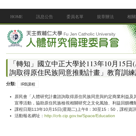
移至主內容
HOME
訊息公告
委員名單
規章辦法
相關
Main menu
「轉知」國立中正大學於113年10月15日
詢取得原住民族同意推動計畫」教育訓練
分類:
IRB課程
原民會「人體研究計畫諮詢取得原住民族同意與約定商業利益及其
宣導活動，協助原住民族檢視相關研究之文化風險、利益回饋機
課程日期113年10月15日(星期二)上午8：30至15：50，課程
活動報名網址：
http://crb.cip.gov.tw/Space/Education