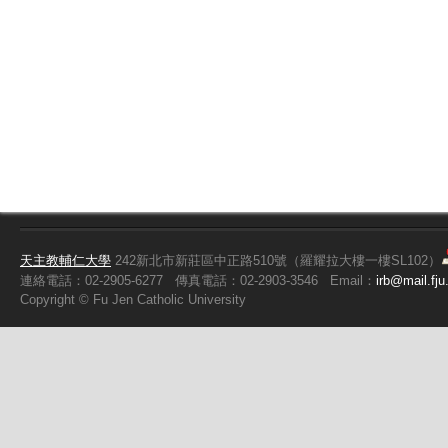
天主教輔仁大學
242新北市新莊區中正路510號（羅耀拉大樓一樓SL102）
連絡電話：02-2905-6277
傳真電話：02-2903-3546
Email：
irb@mail.fju
Copyright ©
Fu
Jen Catholic University