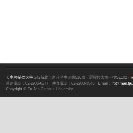
天主教輔仁大學
242新北市新莊區中正路510號（羅耀拉大樓一樓SL102）
連絡電話：02-2905-6277
傳真電話：02-2903-3546
Email：
irb@mail.fju
Copyright ©
Fu
Jen Catholic University