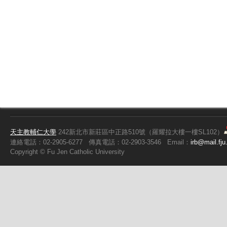
天主教輔仁大學
242新北市新莊區中正路510號（羅耀拉大樓一樓SL102）
連絡電話：02-2905-6277
傳真電話：02-2903-3546
Email：
irb@mail.fju
Copyright ©
Fu
Jen Catholic University