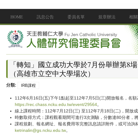
移至主內容
HOME
訊息公告
委員名單
規章辦法
相關
Main menu
「轉知」國立成功大學於7月份舉辦第8
（高雄市立空中大學場次）
分類:
IRB課程
112年6月16日(五)下午1點起至112年7月5日(三)開放報名，
https://rec.chass.ncku.edu.tw/event/29564
。
線上課程時間：112年7月12日(三) 至112年7月18日(二)，開
時數取得方式：課程觀看期間可進行3次測驗，分數達80分者，
課程規劃、報名網址、報名費用等完整訊息請詳附件，或可洽詢林彥蘋專
ketrinalin@gs.ncku.edu.tw
。