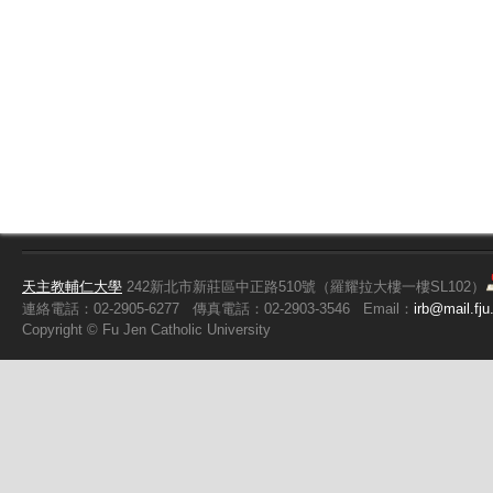
天主教輔仁大學
242新北市新莊區中正路510號（羅耀拉大樓一樓SL102）
連絡電話：02-2905-6277
傳真電話：02-2903-3546
Email：
irb@mail.fju
Copyright ©
Fu
Jen Catholic University