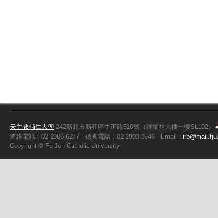
天主教輔仁大學
242新北市新莊區中正路510號（羅耀拉大樓一樓SL102）
連絡電話：02-2905-6277
傳真電話：02-2903-3546
Email：
irb@mail.fju
Copyright ©
Fu
Jen Catholic University