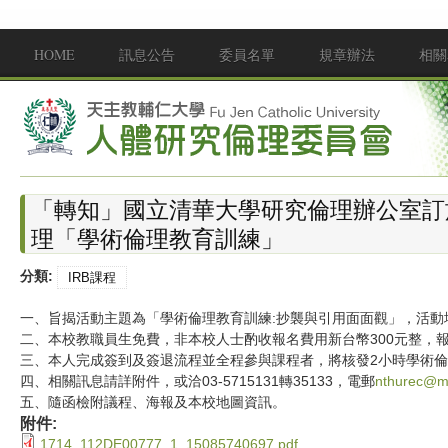
移至主內容
HOME
訊息公告
委員名單
規章辦法
相關
Main menu
「轉知」國立清華大學研究倫理辦公室訂於1
理「學術倫理教育訓練」
分類:
IRB課程
一、旨揭活動主題為「學術倫理教育訓練:抄襲與引用面面觀」，活動
二、本校教職員生免費，非本校人士酌收報名費用新台幣300元整，
三、本人完成簽到及簽退流程並全程參與課程者，將核發2小時學術倫
四、相關訊息請詳附件，或洽03-5715131轉35133，電郵
nthurec@my
五、隨函檢附議程、海報及本校地圖資訊。
附件:
1714_112DE00777_1_15085740697.pdf