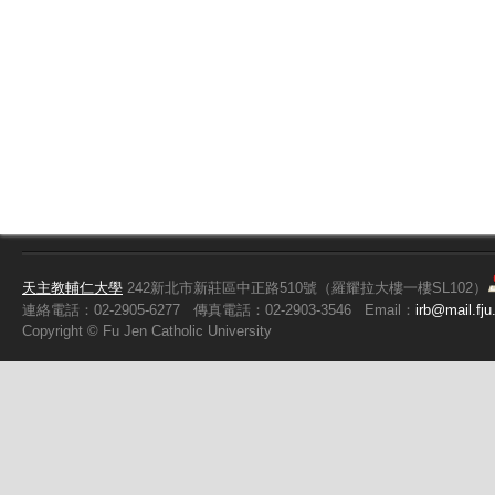
天主教輔仁大學
242新北市新莊區中正路510號（羅耀拉大樓一樓SL102）
連絡電話：02-2905-6277
傳真電話：02-2903-3546
Email：
irb@mail.fju
Copyright ©
Fu
Jen Catholic University