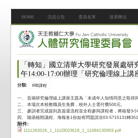
移至主內容
HOME
訊息公告
委員名單
規章辦法
Main menu
「轉知」國立清華大學研究發展處研究
午14:00-17:00辦理「研究倫理線上講
分類:
IRB課程
一、 旨揭研究倫理線上講座主題為「未成年人知情同意之取得
二、 本場次本校教職員生免費，校外人士需付費500元。
三、 參訓者完成簽到及簽退流程並全程參與課程者，將核發3
四、 隨函檢附議程、海報各1份如有問題請洽03-5715131轉35
附件:
1111283026_1_111DE03618_1_11084130959.pdf