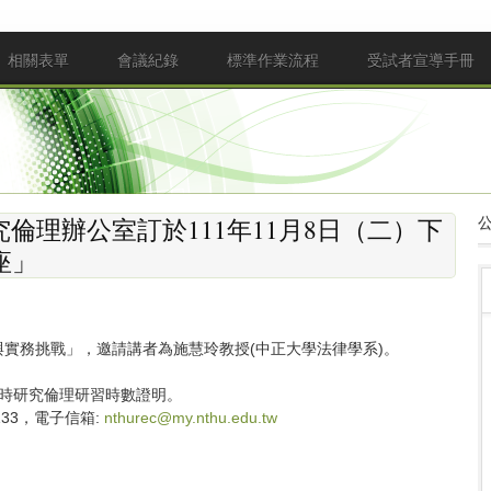
相關表單
會議紀錄
標準作業流程
受試者宣導手冊
倫理辦公室訂於111年11月8日（二）下
座」
與實務挑戰」，邀請講者為施慧玲教授(中正大學法律學系)。
小時研究倫理研習時數證明。
133，電子信箱:
nthurec@my.nthu.edu.tw