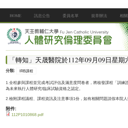
移至主內容
HOME
訊息公告
委員名單
規章辦法
相關
Main menu
「轉知」天晟醫院於112年09月09日
分類:
IRB課程
1.全程參與課程並完成考試評估及滿意度問卷者，將核發課程「訓練
為未來執行人體研究/臨床試驗資格之認定。
2.檢附課程議程、課程資訊及注意事項1份，如有相關問題請假本院人體研究審
附件:
112P1010868.pdf