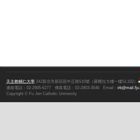
天主教輔仁大學
242新北市新莊區中正路510號（羅耀拉大樓一樓SL102）
連絡電話：02-2905-6277
傳真電話：02-2903-3546
Email：
irb@mail.fju
Copyright ©
Fu
Jen Catholic University