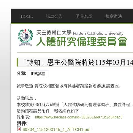
移至主內容
HOME
訊息公告
委員名單
規章辦法
Main menu
「轉知」恩主公醫院將於115年03月
分類:
IRB課程
誠摯敬邀 貴院校相關領域有興趣者踴躍報名參加,請查照。
活動訊息：
本校將於03/14(六)舉辦「人體試驗研究倫理講習班」實體課
活動議程請見附件，報名網頁如下：
報名表:
https://www.beclass.com/rid=305251a6971b2d54bac3
附件:
69234_1151200145_1_ATTCH1.pdf