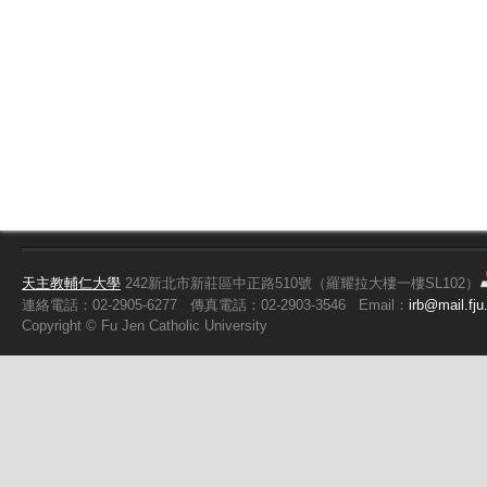
天主教輔仁大學
242新北市新莊區中正路510號（羅耀拉大樓一樓SL102）
連絡電話：02-2905-6277
傳真電話：02-2903-3546
Email：
irb@mail.fju
Copyright ©
Fu
Jen Catholic University