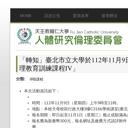
移至主內容
HOME
訊息公告
委員名單
規章辦法
Main menu
「轉知」臺北市立大學於112年11月9
理教育訓練課程IV」
分類:
IRB課程
本次活動資訊如下：
時間：112年11月9日（星期四）上午9時至11時。
地點：本校天母校區行政大樓3樓C316b學術講堂(臺北
報名期限：即日起至11月1日（星期三）截止或額滿為
報名費為新臺幣300元，報名網址及繳費方式請詳附
費。