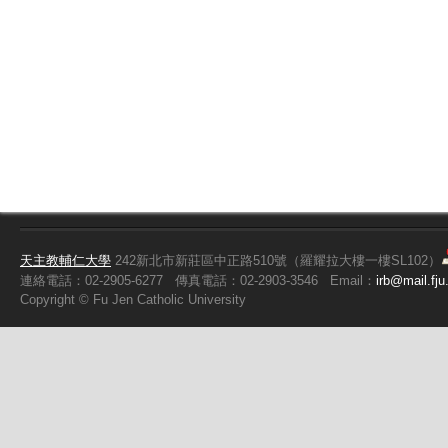
天主教輔仁大學
242新北市新莊區中正路510號（羅耀拉大樓一樓SL102）
連絡電話：02-2905-6277
傳真電話：02-2903-3546
Email：
irb@mail.fju
Copyright ©
Fu
Jen Catholic University