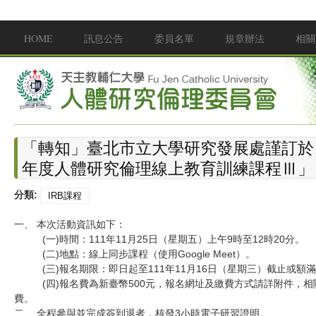
移至主內容
HOME
訊息公告
委員名單
規章辦法
相關
Main menu
「轉知」臺北市立大學研究發展處謹訂於11
年度人體研究倫理線上教育訓練課程Ⅲ」
分類:
IRB課程
一、 本次活動資訊如下：
(一)時間：111年11月25日（星期五）上午9時至12時20分。
(二)地點：線上同步課程（使用Google Meet）。
(三)報名期限：即日起至111年11月16日（星期三）截止或額
(四)報名費為新臺幣500元，報名網址及繳費方式請詳附件，相
費。
二、 全程參與並完成簽到退者，核發3小時電子研習證明。