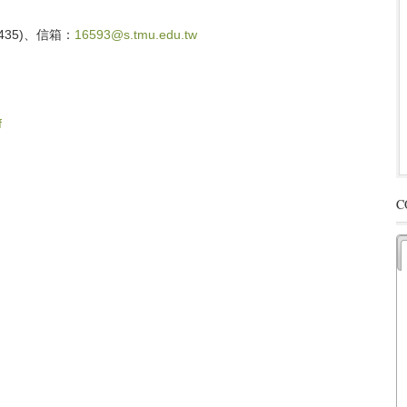
435)、信箱：
16593@s.tmu.edu.tw
f
C