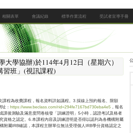
相關表單
會議紀錄
標準作業流程
受試者宣導手冊
大學協辦)於114年4月12日（星期六）
理講習班」(視訊課程)
0。2.本次課程為收費課程，報名資料詳如議程。3.採線上預約報名、限額
網址：
https://www.beclass.com/rid=294fe7167bd730eba4e5
，報名
課程並完成課後測驗及滿意度問卷核發「訓練證明」5小時，認證考試及格者
究資格之認定。6.本課程內容及訓練證明是否得以認列為各機構附屬
構附屬IRB確認，本課程主辦單位無法受理個人IRB學分資格認定之