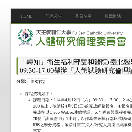
移至主內容
HOME
訊息公告
委員名單
規章辦法
Main menu
「轉知」衛生福利部雙和醫院(臺北醫學
09:30-17:00舉辦「人體試驗研究倫
分類:
IRB課程
課程資料如下：
課程日期：114年4月12日（六）09:30 ~ 17:0
100名止，敬請於4月9日(三)前完成網路報名。4.報名
完成後以Cisco Webex連線授課。5.全程參與
加發「訓練證明」1小時，以作為未來執行臨床試驗/研
IRB之學分資格，敬請計畫主持人/研究人員逕行與該機
事宜。