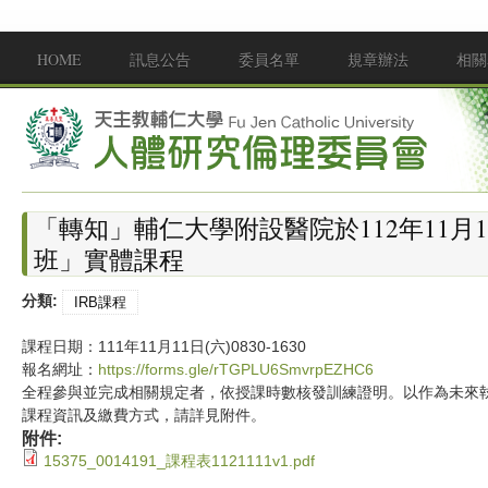
移至主內容
HOME
訊息公告
委員名單
規章辦法
相關
Main menu
「轉知」輔仁大學附設醫院於112年11月
班」實體課程
分類:
IRB課程
課程日期：111年11月11日(六)0830-1630
報名網址：
https://forms.gle/rTGPLU6SmvrpEZHC6
全程參與並完成相關規定者，依授課時數核發訓練證明。以作為未來
課程資訊及繳費方式，請詳見附件。
附件:
15375_0014191_課程表1121111v1.pdf