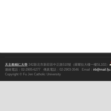
天主教輔仁大學
242新北市新莊區中正路510號（羅耀拉大樓一樓SL102）
連絡電話：02-2905-6277
傳真電話：02-2903-3546
Email：
irb@mail.fju
Copyright ©
Fu
Jen Catholic University