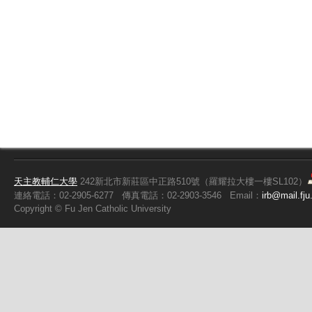
天主教輔仁大學
242新北市新莊區中正路510號（羅耀拉大樓一樓SL102）
連絡電話：02-2905-6277
傳真電話：02-2903-3546
Email：
irb@mail.fju
Copyright ©
Fu
Jen Catholic University