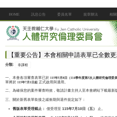
移至主內容
HOME
訊息公告
委員名單
規章辦法
相關
Main menu
【重要公告】本會相關申請表單已全數更
分類:
非課程
一、本會各項審查表單已於
115年5月8日（114學年度第5次人體研究倫理委
單將於
正式啟用與適用。
115年7月1日起
二、為確保您的案件審查時效，敬請計畫主持人至本會網站下載最新
三、關於新舊表單銜接之緩衝期與退件規定如下：
舊版表單受理截止：
僅受理至
115年7月10日（五）
止。