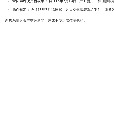
全面強制使用新表單：
自
115年7月13日（一）起
，一律僅接收
退件規定：
自 115年7月13日起，凡提交舊版表單之案件，
本會
新舊系統與表單交替期間，造成不便之處敬請包涵。