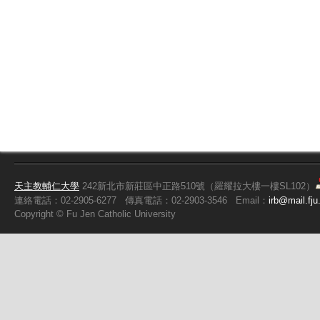
天主教輔仁大學
242新北市新莊區中正路510號（羅耀拉大樓一樓SL102）
連絡電話：02-2905-6277
傳真電話：02-2903-3546
Email：
irb@mail.fju
Copyright ©
Fu
Jen Catholic University