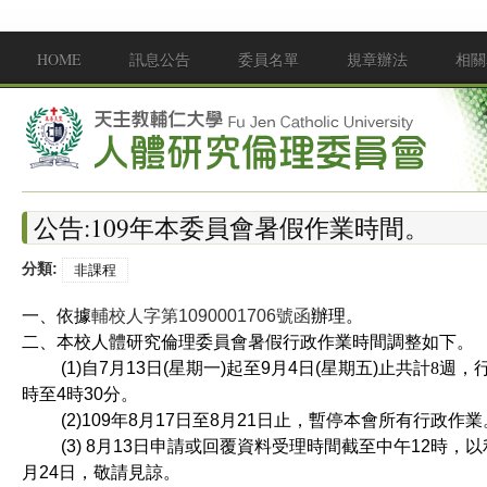
移至主內容
HOME
訊息公告
委員名單
規章辦法
相關
Main menu
公告:109年本委員會暑假作業時間。
分類:
非課程
一、依據
輔校人字第1090001706號函
辦理。
二、本校人體研究倫理委員會暑假行政作業時間調整如下。
(1)
自
7
月
13
日
(
星期一
)
起至
9
月
4
日
(
星期五
)
止共計8
週，
時至
4
時
30
分。
(2)
109
年
8
月
17
日至
8
月
21
日止，暫停本會所有行政作業
(3)
8
月
13
日
申請或回覆資料受理時間截至中午
12
時，以
月
24
日，敬請見諒。