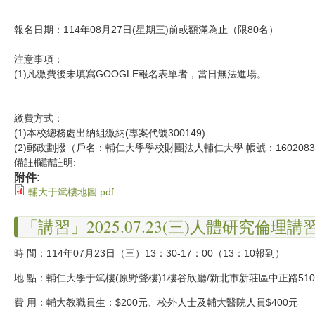
報名日期：114年08月27日(星期三)前或額滿為止（限80名）
注意事項：
(1)凡繳費後未填寫GOOGLE報名表單者，當日無法進場。
繳費方式：
(1)本校總務處出納組繳納(專案代號300149)
(2)郵政劃撥（戶名：輔仁大學學校財團法人輔仁大學 帳號：1602083
備註欄請註明:
附件:
輔大于斌樓地圖.pdf
「講習」2025.07.23(三)人體研究倫理
時 間：114年07月23日（三）13：30-17：00（13：10報到）
地 點：輔仁大學于斌樓(原野聲樓)1樓谷欣廳/新北市新莊區中正路51
費 用：輔大教職員生：$200元、校外人士及輔大醫院人員$400元