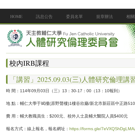
移至主內容
HOME
訊息公告
委員名單
規章辦法
相關
Main menu
校內IRB課程
「講習」2025.09.03(三)人體研究倫理講
時 間：114年09月03日（三）13：30-17：00（13：10報到）
地 點：輔仁大學于斌樓(原野聲樓)1樓谷欣廳/新北市新莊區中正路51
費 用：輔大教職員生：$200元、校外人士及輔大醫院人員$400元
報名方式：線上報名，報名網址：
https://forms.gle/7eVXQShDgLMA