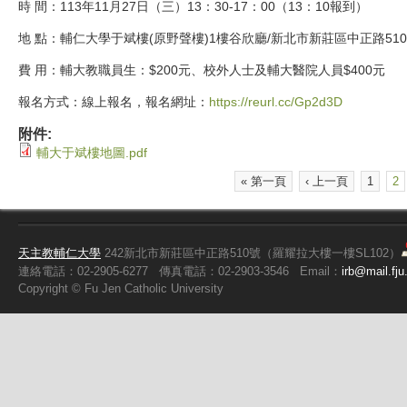
時 間：113年11月27日（三）13：30-17：00（13：10報到）
地 點：輔仁大學于斌樓(原野聲樓)1樓谷欣廳/新北市新莊區中正路51
費 用：輔大教職員生：$200元、校外人士及輔大醫院人員$400元
報名方式：線上報名，報名網址：
https://reurl.cc/Gp2d3D
附件:
輔大于斌樓地圖.pdf
« 第一頁
‹ 上一頁
1
2
頁面
天主教輔仁大學
242新北市新莊區中正路510號（羅耀拉大樓一樓SL102）
連絡電話：02-2905-6277
傳真電話：02-2903-3546
Email：
irb@mail.fju
Copyright ©
Fu
Jen Catholic University