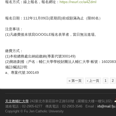
報名方式：線上報名，報名網址：
https://reurl.cc/a4Zdml
報名日期：112年11月09日(星期四)前或額滿為止（限80名）
注意事項：
(1)凡繳費後未填寫GOOGLE報名表單者，當日無法進場。
繳費方式：
(1)本校總務處出納組繳納(專案代號300149)
(2)郵政劃撥（戶名：輔仁大學學校財團法人輔仁大學 帳號：1602083
備註欄請註明:
a、專案代號:300149
« 第一頁
‹ 上一頁
1
2
頁面
天主教輔仁大學
242新北市新莊區中正路510號（羅耀拉大樓一樓SL102）
連絡電話：02-2905-6277
傳真電話：02-2903-3546
Email：
irb@mail.fju
Copyright ©
Fu
Jen Catholic University