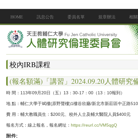
移至主內容
HOME
訊息公告
委員名單
規章辦法
相關
Main menu
校內IRB課程
(報名額滿)「講習」2024.09.20人體研
時 間：113年09月20日（五）13：30-17：00（13：10報到）
地 點：輔仁大學于斌樓(原野聲樓)1樓谷欣廳/新北市新莊區中正路51
費 用：輔大教職員生：$200元、校外人士及輔大醫院人員$400元
報名方式：線上報名，報名網址：
https://reurl.cc/VM5qgQ
附件: