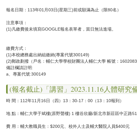
報名日期：113年01月03日(星期三)前或額滿為止（限80名）
注意事項：
(1)凡繳費後未填寫GOOGLE報名表單者，當日無法進場。
繳費方式：
(1)本校總務處出納組繳納(專案代號300149)
(2)郵政劃撥（戶名：輔仁大學學校財團法人輔仁大學 帳號：1602083
備註欄請註明:
a、專案代號:300149
(報名截止)「講習」2023.11.16人體研
時 間：112年11月16日（四）13：30-17：00（13：10報到）
地 點：輔仁大學于斌樓(原野聲樓) 1 樓谷欣廳/新北市新莊區中正路51
費 用：輔大教職員生：$200元、校外人士及輔大醫院人員$400元