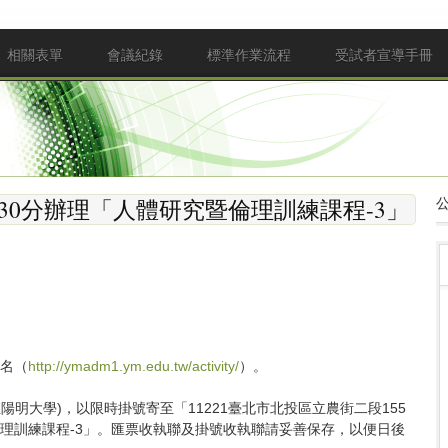
相關表單
會議紀錄
標準作業流程
受試者宣導手冊
8時30分辦理「人體研究暨倫理訓練課程-3」
報名（
http://ymadm1.ym.edu.tw/activity/
）。
立陽明大學
)，以限時掛號寄至「11221臺北市北投區立農街二段155
理訓練課程-3」。匯票收執聯及掛號收執聯請妥善保存，以便日後