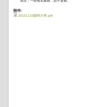
查證；一經報名繳費，恕不退費。
附件:
20151110陽明大學.pdf