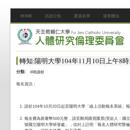
移至主內容
HOME
訊息公告
委員名單
規章辦法
Main menu
轉知:陽明大學104年11月10日上午
分類:
IRB課程
報名資訊：
請於104年10月20日起至陽明大學「線上活動報名系統」
報名費為新臺幣500元整，請至郵局購買匯票
(
受款人：國
號國立陽明大學研發處」，信封上註明「報名人體研究暨倫