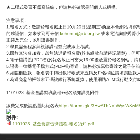
★二聯式發票不需寫統編，但請務必確認是開個人或機構。
注意事項：
1.報名方式：敬請於報名截止日10月20日(星期三)前至本會網站填寫報
的確認信，如未收到可來信
kohomu@jirb.org.tw
或來電洽詢曾秀菁小姐 0
正確及完全，以利證書製作。
2.學員需全程參與視訊課程並完成線上考試。
3.因故無法參加者，恕無法退還報名費(報名繳款前請確認清楚)，但
4.電子檔講義(PDF檔)於報名截止日當天16:00後放置於報名網站，
5.證書一律採電子檔方式(PDF檔)寄送，請務必填寫欲寄達之電子信
6.如臨櫃匯款，報名表中轉出銀行帳號末五碼及戶名欄位請填寫匯款
7.為避免您的帳號末五碼被銀行系統蓋掉，使用網路ATM或行動支付
1101023_基金會講習班議程+報名須知詳見附件
繳費完成後請點選此報名表
https://forms.gle/3HwAThNVnWysW8wM
附件:
1101023_基金會講習班議程-報名須知.pdf