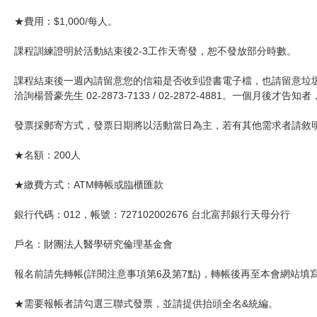
★費用：$1,000/每人。
課程訓練證明於活動結束後2-3工作天寄發，恕不發放部分時數。
課程結束後一週內請留意您的信箱是否收到證書電子檔，也請留意垃
洽詢楊晉豪先生 02-2873-7133 / 02-2872-4881。一個月後才
發票採郵寄方式，發票日期將以活動當日為主，若有其他需求者請敘
★名額：200人
★繳費方式：ATM轉帳或臨櫃匯款
銀行代碼：012，帳號：727102002676 台北富邦銀行天母分行
戶名：財團法人醫學研究倫理基金會
報名前請先轉帳(詳閱注意事項第6及第7點)，轉帳後再至本會網站填
★需要報帳者請勾選三聯式發票，並請提供抬頭全名&統編。