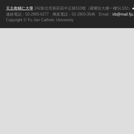
天主教輔仁大學
242新北市新莊區中正路510號（羅耀拉大樓一樓SL102）
連絡電話：02-2905-6277
傳真電話：02-2903-3546
Email：
irb@mail.fju
Copyright ©
Fu
Jen Catholic University