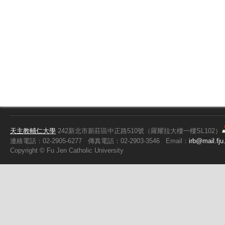
天主教輔仁大學
242新北市新莊區中正路510號（羅耀拉大樓一樓SL102）
連絡電話：02-2905-6277
傳真電話：02-2903-3546
Email：
irb@mail.fju
Copyright ©
Fu
Jen Catholic University