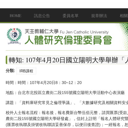
移至主內容
HOME
訊息公告
委員名單
規章辦法
相關
Main menu
轉知: 107年4月20日國立陽明大學舉
分類:
IRB課程
時間：時間：107年4月20日8：30~12：20
地點：台北市北投區立農街二段155號國立陽明大學活動中心表演廳
講題：「資料庫研究常見之倫理爭議」、「大數據研究及相關資料安
校外人士報名流程：報名後，報名費新台幣伍佰元整，請買匯票(受款人
農街二段155號國立陽明大學研發處」，信封上註明「報名人體研究暨
(匯票收執聯及掛號收執聯請妥善保存，以便日後查證)；一經報名，