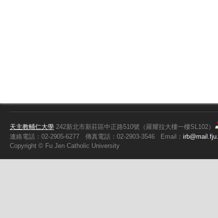
天主教輔仁大學
242新北市新莊區中正路510號（羅耀拉大樓一樓SL102）
連絡電話：02-2905-6277
傳真電話：02-2903-3546
Email：
irb@mail.fju
Copyright ©
Fu
Jen Catholic University