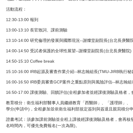
活動流程：
12:30-13:00
報到
13:00-13:10
長官致詞、課前測驗
13:10-14:00
研究倫理的發展與國際現況--謝燦堂副院長
(
台北長庚醫
14:00-14:50
受試者保護的全球性展望--謝燦堂副院長
(
台北長庚醫院
)
14:50-15:10 Coffee break
15:10-16:00
IRB起源及審查作業介紹--林志翰組長
(
TMU-JIRB執行秘
16:00-16:50 IRB委員審查GCP案件之重點原則與風險評估--林志翰組
16:50-17:00
課後測驗、回饋評估
(全程參加者並經課後測驗及格者，
教育積分：衛生福利部醫事人員繼續教育「西醫師」、「護理師」、
學分(申請中)，全程參加並依衛生福利部規定簽到與簽退且親寫積分
證書考試：須參加課前測驗並全程上課後經課後測驗及格者，會再核
名時間內，可優先免費報名(
一次為限
)。