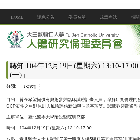
移至主內容
HOME
訊息公告
委員名單
規章辦法
相關
Main menu
轉知:104年12月19日(星期六) 13:10-
(一)」
分類:
IRB課程
目的：旨在希望提供有興趣參與臨床試驗計畫人員，瞭解研究倫理的發
GCP案件之重點原則與風險評估新知與注意事項等。誠摯歡迎踴躍報
主辦單位：臺北
醫學大學附設醫院研究部
時間：104年12月19日
(星期六) 13:10-17:00
地點：臺北醫學大學附設醫院第一醫療大樓5樓新第五會議室(
北市吳興