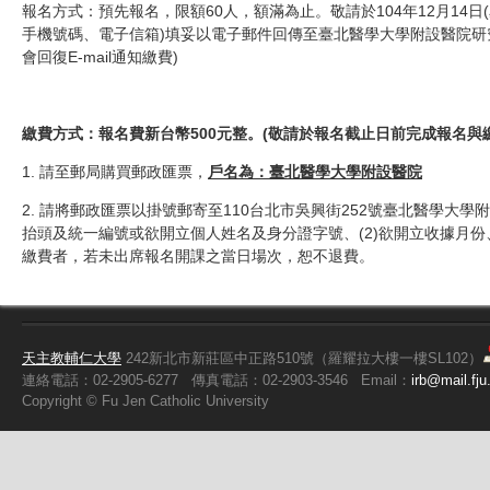
報名方式：預先報名，限額60人，額滿為止。敬請於104年12月14日(
手機號碼、電子信箱)填妥以電子郵件回傳至臺北醫學大學附設醫院研究部(
會回復E-mail通知繳費
)
繳費方式：報名費新台幣
500
元整。
(
敬請於報名截止日前完成報名與
1. 請至郵局購買郵政匯票，
戶名為：
臺北醫學大學附設醫院
2. 請將郵政匯票以掛號郵寄至110台北市吳興街252號臺北醫學大
抬頭及統一編號或欲開立個人姓名及身分證字號、(2)欲開立收據月份、(
繳費者，若未出席報名開課之當日場次，恕不退費。
天主教輔仁大學
242新北市新莊區中正路510號（羅耀拉大樓一樓SL102）
連絡電話：02-2905-6277
傳真電話：02-2903-3546
Email：
irb@mail.fju
Copyright ©
Fu
Jen Catholic University