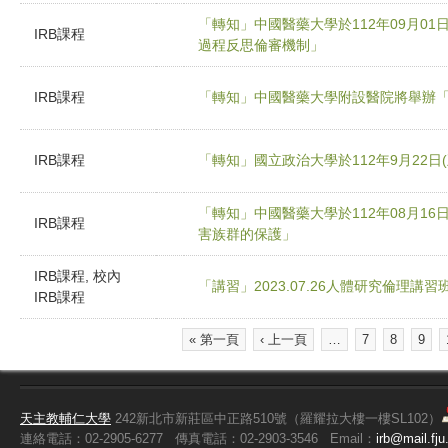
「轉知」中國醫藥大學於112年09月0
IRB課程
過程反思倫審機制」
IRB課程
「轉知」中國醫藥大學附設醫院將舉辦
IRB課程
「轉知」國立政治大學於112年9月22日
「轉知」中國醫藥大學於112年08月1
IRB課程
害族群的保護」
IRB課程, 校內
「講習」2023.07.26人體研究倫理講習
IRB課程
« 第一頁
‹ 上一頁
…
7
8
9
頁面
天主教輔仁大學
242新北市新莊區中正路510號（羅耀拉大樓一樓SL102）
連絡電話：02-2905-6277
傳真電話：02-2903-3546
Email：
irb@mail.fju