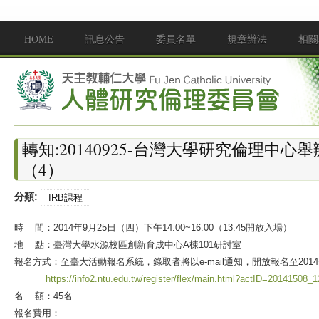
移至主內容
HOME
訊息公告
委員名單
規章辦法
相關
Main menu
轉知:20140925-台灣大學研究倫理中
（4）
分類:
IRB課程
時
間：2014年9月25日（四）下午14
:00~16:
00（13
:
45開放入場）
地
點：臺灣大學水源校區創新育成中心A棟101研討室
報名方式：至臺大活動報名系統，錄取者將以e-mail通知，開放報名至2014
https://info2.ntu.edu.tw/register/flex/main.html?
actID
=20141508_1
名
額：45名
報名費用：