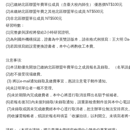
(1)
已繳納北區聯盟年費單位成員（含臺大校內師生）
:
優惠價NT
$
100元
(2)
未繳納北區聯盟年費之其他北區聯盟單位成員
:NT$
500元
(3)
非北區聯盟單位成員
:NT$
500元
研習時數：
(1)
完整參與課程將發給2小時研習證明。
(2)
為利國外機構採認，證書為中英雙語版本，請依格式例填寫：王大明
Da
(3)
若因填寫錯誤需更換證書者，本中心將酌收工本費。
注意事項
:
(1)
本活動優先開放已繳納北區聯盟年費單位之成員報名及錄取。
（名單請
(2)
恕不接受現場繳費。
(3)
將以e-mail通知錄取及繳費事宜，惠請注意電子郵件通知。
(4)
未註明單位者一概不受理。
(5)
未於期限內完成繳費者，本中心將逕行取消並釋出名額予候補者。
(6)
若報名後3日內未接到錄取
/
未錄取通知，請重新檢查郵件並與本中心電
(7)
未錄取或因未完成繳費經本中心逕行取消者，恕主辦單位無法安排席次
(8)收據需報帳者，煩請於報名時填妥「收據抬頭」以利開立。未填寫者將
議程：（本場次講師：國立臺灣大學研究倫理中心陳奎伯專案經理）