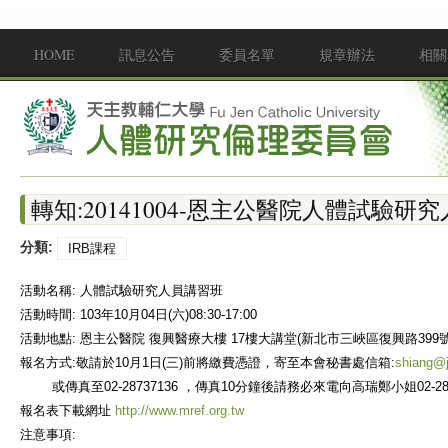
移至主內容
HOME
訊息公告
委員名單
規章辦法
相關
Main menu
轉知:20141004-恩主公醫院人體試驗研
分類:
IRB課程
活動名稱
:
人體試驗研究人員講習班
活動時間
:
103年10月04日
(六)08:30-17:00
活動地點
:
恩主公醫院
復興醫療大樓
17樓大講堂
(
新北市三峽區復興路399
報名方式
:
敬請於10月1日
(三)
前將繳費憑證，寄至本會秘書處信箱
:
shiang@j
或傳真至02-28737136
，傳真10分鐘後請務必來電向高瑞鄭小姐02-28
報名表下載網址
http://www.mref.org.tw
注意事項
: