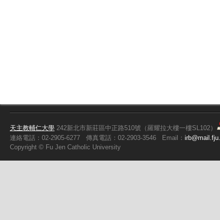
天主教輔仁大學
242新北市新莊區中正路510號（羅耀拉大樓一樓SL102）
連絡電話：02-2905-6277
傳真電話：02-2903-3546
Email：
irb@mail.fju
Copyright ©
Fu
Jen Catholic University