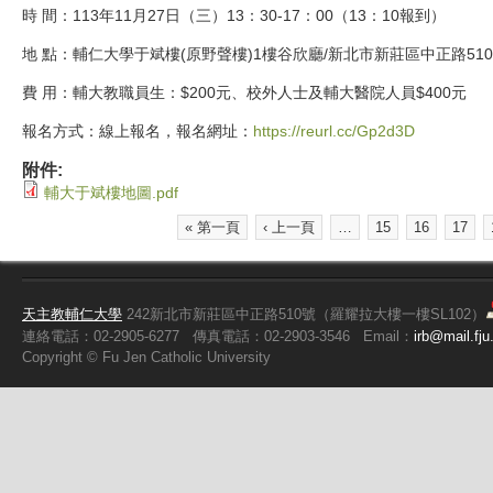
時 間：113年11月27日（三）13：30-17：00（13：10報到）
地 點：輔仁大學于斌樓(原野聲樓)1樓谷欣廳/新北市新莊區中正路51
費 用：輔大教職員生：$200元、校外人士及輔大醫院人員$400元
報名方式：線上報名，報名網址：
https://reurl.cc/Gp2d3D
附件:
輔大于斌樓地圖.pdf
« 第一頁
‹ 上一頁
…
15
16
17
頁面
天主教輔仁大學
242新北市新莊區中正路510號（羅耀拉大樓一樓SL102）
連絡電話：02-2905-6277
傳真電話：02-2903-3546
Email：
irb@mail.fju
Copyright ©
Fu
Jen Catholic University