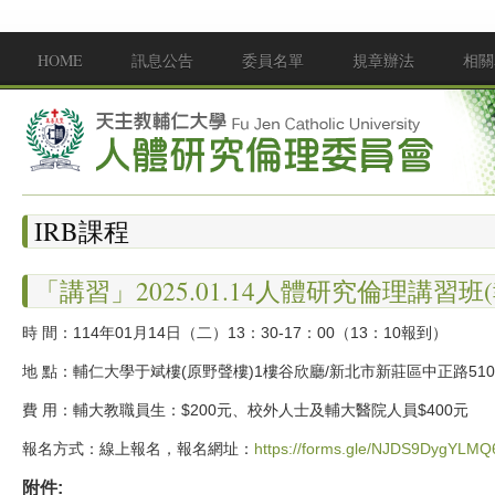
移至主內容
HOME
訊息公告
委員名單
規章辦法
相關
Main menu
IRB課程
「講習」2025.01.14人體研究倫理講習班
時 間：114年01月14日（二）13：30-17：00（13：10報到）
地 點：輔仁大學于斌樓(原野聲樓)1樓谷欣廳/新北市新莊區中正路51
費 用：輔大教職員生：$200元、校外人士及輔大醫院人員$400元
報名方式：線上報名，報名網址：
https://forms.gle/NJDS9DygYLM
附件: