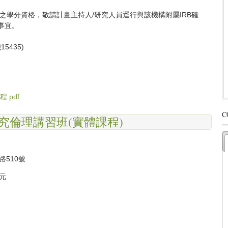
B之學分資格，敬請計畫主持人/研究人員逕行與該機構附屬IRB確
事宜。
5435)
.pdf
C
體研究倫理講習班(實體課程)
路510號
元