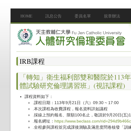
移至主內容
HOME
訊息公告
委員名單
規章辦法
Main menu
IRB課程
「轉知」衛生福利部雙和醫院於113年9月
體試驗研究倫理講習班」(視訊課程)
課程資料如下：
.課程日期：113年9月21日（六）09:30 ~ 17:00
.本次課程為收費課程，報名資料詳如議程
.採線上預約報名、限額100名止，敬請於9月20日(五)
.報名網址：
https://www.beclass.com/rid=294d9b46
.全程參與課程並完成課後測驗及滿意度問卷核發「訓