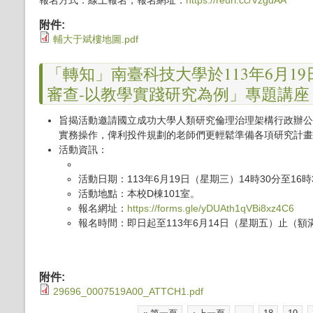
報名方式：線上報名，報名網址：
https://reurl.cc/VzgdAA
附件:
輔大于斌樓地圖.pdf
「轉知」南臺科技大學於113年6月
審查-以教學實踐研究為例」專題講座
旨揭活動邀請國立成功大學人類研究倫理治理架構行政辦公
實務操作，俾利投件規劃的老師們更輕鬆準備各項研究計畫
活動資訊：
活動日期：113年6月19日（星期三）14時30分至16時
活動地點：本校D棟101室。
報名網址：
https://forms.gle/yDUAth1qVBi8xz4C6
報名時間：即日起至113年6月14日（星期五）止（額
附件:
29696_0007519A00_ATTCH1.pdf