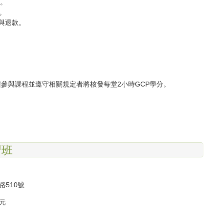
。
。
與退款。
參與課程並遵守相關規定者將核發每堂2小時GCP學分。
習班
路510號
元