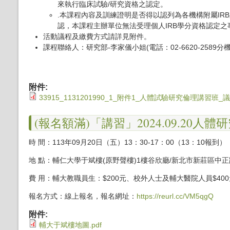
來執行臨床試驗/研究資格之認定。
.本課程內容及訓練證明是否得以認列為各機構附屬IR
認，本課程主辦單位無法受理個人IRB學分資格認定之
活動議程及繳費方式請詳見附件。
課程聯絡人：研究部-李家儀小姐(電話：02-6620-2589分機1
附件:
33915_1131201990_1_附件1_人體試驗研究倫理講習班_議程
(報名額滿)「講習」2024.09.20人
時 間：113年09月20日（五）13：30-17：00（13：10報到）
地 點：輔仁大學于斌樓(原野聲樓)1樓谷欣廳/新北市新莊區中正
費 用：輔大教職員生：$200元、校外人士及輔大醫院人員$400
報名方式：線上報名，報名網址：
https://reurl.cc/VM5qgQ
附件:
輔大于斌樓地圖.pdf