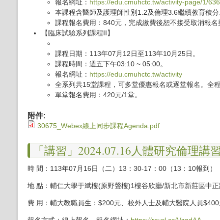
報名網址：
https://edu.cmuhctc.tw/activity-page/1/636
本課程含醫師及護理師性別1.2及倫理3.6繼續教育積分
課程報名費用：840元，完成繳費後恕不接受取消報名
【臨床試驗系列課程II】
課程日期：113年07月12日至113年10月25日。
課程時間：週五下午03:10 ~ 05:00。
報名網址：
https://edu.cmuhctc.tw/activity
全系列共15堂課程，可多堂優惠報名或逐堂報名。全程
單堂報名費用：420元/1堂。
附件:
30675_Webex線上同步課程Agenda.pdf
「講習」2024.07.16人體研究倫理講
時 間：113年07月16日（二）13：30-17：00（13：10報到）
地 點：輔仁大學于斌樓(原野聲樓)1樓谷欣廳/新北市新莊區中正
費 用：輔大教職員生：$200元、校外人士及輔大醫院人員$400