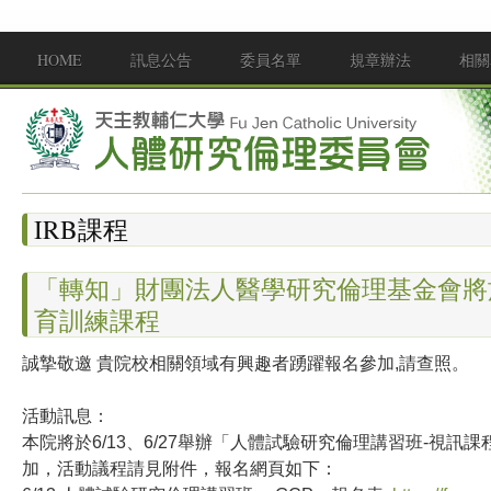
移至主內容
HOME
訊息公告
委員名單
規章辦法
相關
Main menu
IRB課程
「轉知」財團法人醫學研究倫理基金會將於
育訓練課程
誠摯敬邀 貴院校相關領域有興趣者踴躍報名參加,請查照。
活動訊息：
本院將於6/13、6/27舉辦「人體試驗研究倫理講習班-視
加，活動議程請見附件，報名網頁如下：