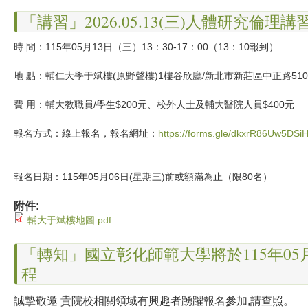
「講習」2026.05.13(三)人體研究倫理講
時 間：115年05月13日（三）13：30-17：00（13：10報到）
地 點：輔仁大學于斌樓(原野聲樓)1樓谷欣廳/新北市新莊區中正路51
費 用：輔大教職員/學生$200元、校外人士及輔大醫院人員$400元
報名方式：線上報名，報名網址：
https://forms.gle/dkxrR86Uw5DSi
報名日期：115年05月06日(星期三)前或額滿為止（限80名）
附件:
輔大于斌樓地圖.pdf
「轉知」國立彰化師範大學將於115年0
程
誠摯敬邀 貴院校相關領域有興趣者踴躍報名參加,請查照。