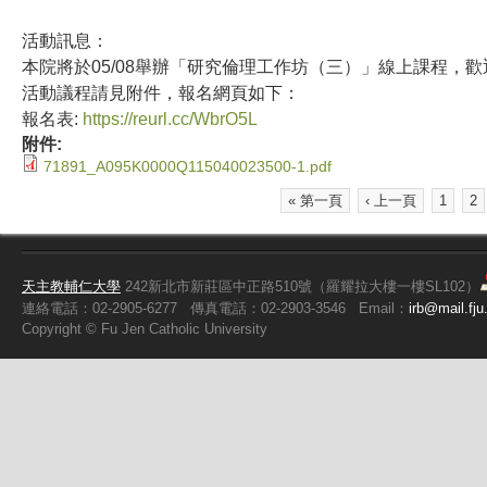
活動訊息：
本院將於05/08舉辦「研究倫理工作坊（三）」線上課程，
活動議程請見附件，報名網頁如下：
報名表:
https://reurl.cc/WbrO5L
附件:
71891_A095K0000Q115040023500-1.pdf
« 第一頁
‹ 上一頁
1
2
頁面
天主教輔仁大學
242新北市新莊區中正路510號（羅耀拉大樓一樓SL102）
連絡電話：02-2905-6277
傳真電話：02-2903-3546
Email：
irb@mail.fju
Copyright ©
Fu
Jen Catholic University