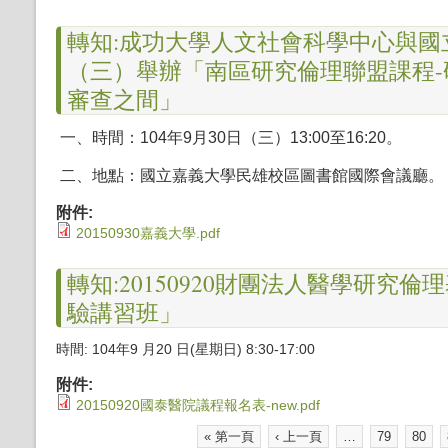
轉知:成功大學人文社會科學中心與國立
（三）舉辦「南區研究倫理聯盟課程
審查之間」
一、時間：104年9月30日（三）13
:
00至16
:
20。
二、地點：國立嘉義大學民雄校區圖書館國際會議廳。
附件:
20150930嘉義大學.pdf
轉知:20150920財團法人醫學研
驗講習班」
時間
:
104年9
月20
日(星期日) 8:30-17:00
附件:
20150920國泰醫院議程報名表-new.pdf
« 第一頁
‹ 上一頁
…
79
80