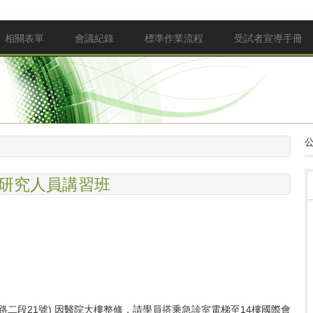
相關表單
會議紀錄
標準作業流程
受試者宣導手冊
試驗研究人員講習班
路二段21號
) 因醫院大樓整修，請學員搭乘急診室電梯至14樓國際會