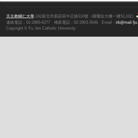
天主教輔仁大學
242新北市新莊區中正路510號（羅耀拉大樓一樓SL102）
連絡電話：02-2905-6277
傳真電話：02-2903-3546
Email：
irb@mail.fju
Copyright ©
Fu
Jen Catholic University