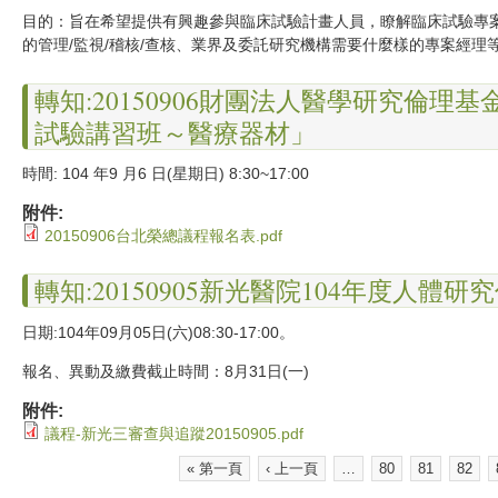
目的：旨在希望提供有興趣參與臨床試驗計畫人員，瞭解臨床試驗專案
的管理
/
監視
/
稽核
/查核、業界及委託研究機構需要什麼樣的專案經理
轉知:20150906財團法人醫學研究倫
試驗講習班～醫療器材」
時間
: 104
年9
月6
日(星期日) 8:30~17:00
附件:
20150906台北榮總議程報名表.pdf
轉知:20150905新光醫院104年度人體
日期
:
104年09月05日
(六)08:30-17:
00。
報名、異動及繳費截止時間：8月31日
(一)
附件:
議程-新光三審查與追蹤20150905.pdf
« 第一頁
‹ 上一頁
…
80
81
82
頁面