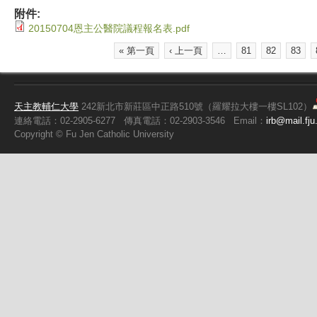
附件:
20150704恩主公醫院議程報名表.pdf
« 第一頁
‹ 上一頁
…
81
82
83
頁面
天主教輔仁大學
242新北市新莊區中正路510號（羅耀拉大樓一樓SL102）
連絡電話：02-2905-6277
傳真電話：02-2903-3546
Email：
irb@mail.fju
Copyright ©
Fu
Jen Catholic University