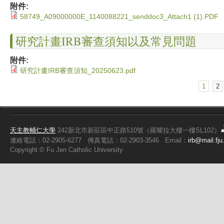
附件:
58749_A09000000E_1140088221_senddoc3_Attach1 (1).PDF
研究計畫IRB審查須知以及常見問題
附件:
研究計畫IRB審查須知_20250623.pdf
1
2
頁面
天主教輔仁大學
242新北市新莊區中正路510號（羅耀拉大樓一樓SL102）
連絡電話：02-2905-6277
傳真電話：02-2903-3546
Email：
irb@mail.fju
Copyright ©
Fu
Jen Catholic University