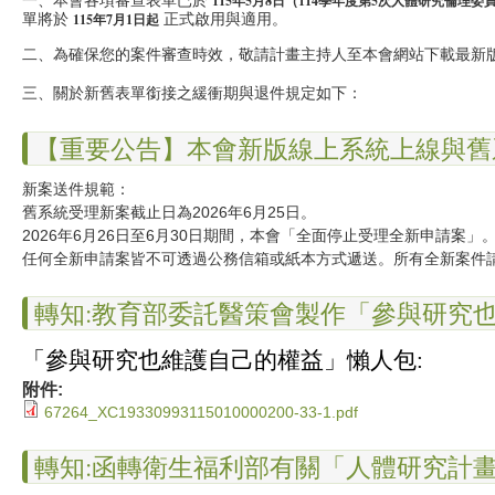
115年5月8日（114學年度第5次人體研究倫理委
單將於
正式啟用與適用。
115年7月1日起
二、為確保您的案件審查時效，敬請計畫主持人至本會網站下載最新
三、關於新舊表單銜接之緩衝期與退件規定如下：
【重要公告】本會新版線上系統上線與舊
新案送件規範：
舊系統受理新案截止日為2026年6月25日。
2026年6月26日至6月30日期間，本會「全面停止受理全新申請案」
任何全新申請案皆不可透過公務信箱或紙本方式遞送。所有全新案件請
轉知:教育部委託醫策會製作「參與研究
「參與研究也維護自己的權益」懶人包:
附件:
67264_XC19330993115010000200-33-1.pdf
轉知:函轉衛生福利部有關「人體研究計