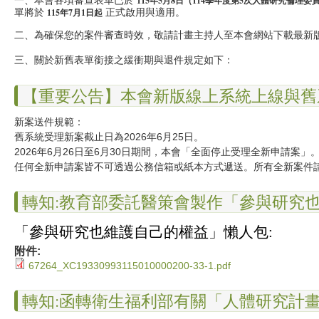
115年5月8日（114學年度第5次人體研究倫理委
單將於
正式啟用與適用。
115年7月1日起
二、為確保您的案件審查時效，敬請計畫主持人至本會網站下載最新
三、關於新舊表單銜接之緩衝期與退件規定如下：
【重要公告】本會新版線上系統上線與舊
新案送件規範：
舊系統受理新案截止日為2026年6月25日。
2026年6月26日至6月30日期間，本會「全面停止受理全新申請案」
任何全新申請案皆不可透過公務信箱或紙本方式遞送。所有全新案件請
轉知:教育部委託醫策會製作「參與研究
「參與研究也維護自己的權益」懶人包:
附件:
67264_XC19330993115010000200-33-1.pdf
轉知:函轉衛生福利部有關「人體研究計