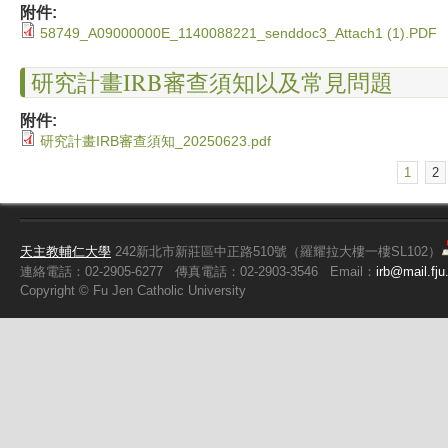
附件:
58749_A09000000E_1140088221_senddoc3_Attach1 (1).PDF
研究計畫IRB審查須知以及常見問題
附件:
研究計畫IRB審查須知_20250623.pdf
1
2
頁面
天主教輔仁大學
242新北市新莊區中正路510號（羅耀拉大樓一樓SL102）
連絡電話：02-2905-6277
傳真電話：02-2903-3546
Email：
irb@mail.fju
Copyright ©
Fu
Jen Catholic University