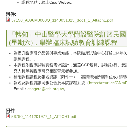
課程地點：線上Ciso Webex。
附件:
57158_A096M0000Q_1140031325_doc1_1_Attach1.pdf
「轉知」中山醫學大學附設醫院訂於民國114
(星期六)，舉辦臨床試驗教育訓練課程
為提升臨床研究品質與專業知能，本院臨床試驗中心訂於114年8
訓練課程」。
本課程依臨床試驗實務需求設計，涵蓋GCP規範、試驗執行、受
究人員等具臨床研究相關背景者參加。
檢附課程議程及報名資訊（附件一），惠請轉知所屬單位或相關
報名及課程資訊同步公告於本院課程系統（
https://reurl.cc/GNm
Email：
cshgcrc@csh.org.tw
。
附件:
56790_1141201977_1_ATTCH1.pdf