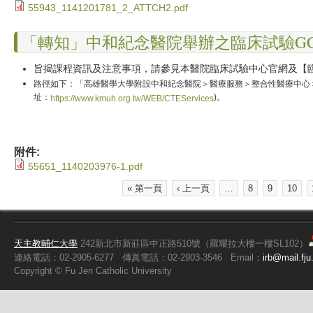
55943_1141201781_2_ATTCH2.pdf
「轉知」中和紀念醫院舉辦之臨床試驗G
旨揭課程資訊及注意事項，請參見本醫院臨床試驗中心官網及【
路徑如下：「高雄醫學大學附設中和紀念醫院＞醫療服務＞整合性醫療中心＞臨
址：
)。
https://www.kmuh.org.tw/WEB/CTEServices
附件:
55651_1140203976-1.pdf
« 第一頁
‹ 上一頁
…
8
9
10
頁面
天主教輔仁大學
242新北市新莊區中正路510號（羅耀拉大樓一樓SL102）
連絡電話：02-2905-6277
傳真電話：02-2903-3546
Email：
irb@mail.fju
Copyright ©
Fu
Jen Catholic University