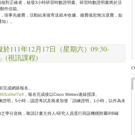
料核對正確者，核發3小時研習時數證明書。研習時數證明書將於活
子郵件信箱。
0元，採事先繳費，活動結束後寄送紙本收據。繳費後恕無法退費，如
通知）。
11年12月17日（星期六）09:30-
」(視訊課程)
C
)前完成網路報名。
3883cd4ef7e9
，報名完成後以Cisco Webex連線授課。
證明」5小時，認證考試及格者加發「訓練證明」1小時，以作為未
之學分資格，敬請計畫主持人/研究人員逕行與該機構附屬IRB確