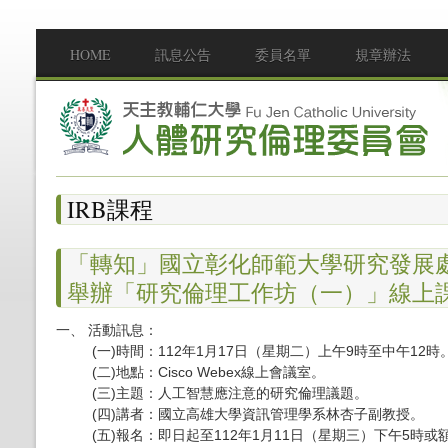
移至主內容
HOME
訊息公告
委員名單
規章辦法
Main menu
IRB課程
「轉知」國立彰化師範大學研究發展處
舉辦「研究倫理工作坊（一）」線上
一、 活動訊息：
(一)時間：112年1月17日（星期二）上午9時至中午12時
(二)地點：Cisco Webex線上會議室。
(三)主題：人工智慧應注意的研究倫理議題。
(四)講者：國立高雄大學資訊管理學系林杏子副教授。
(五)報名：即日起至112年1月11日（星期三）下午5時或額