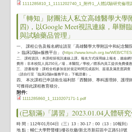
1111285810_1_1111202740_1_附件1_人體試驗研究倫理
「轉知」財團法人私立高雄醫學大學附設
四)，以Google Meet視訊連線，
與試驗藥品管理」
一、 課程公告及報名網址請至「高雄醫學大學附設中和紀念醫院 ＞
＞ 臨床試驗e服務平台」 (
https://www.kmuh.org.tw/WEB/CTES
二、 課程資訊：本課程採視訊連線上課。報名方式採用線上報名，連線網
費用：非本校院人員250元／場，本醫院／學校／體系內員工提供免費優
三、 證書核發：課程全程參加並於規定時間完成簽到、簽退及滿意度調查
（請自行至「臨床試驗e服務平台」下載證書）。
四、 本次課程已申請衛生福利部「西醫師、專科護理師、護理
可獲得此課程教育積分。
附件:
1111285860_1_1110207171-1.pdf
(已額滿)「講習」2023.01.04人體
時 間：112年01月04日（三）13：30-17：00（13：10報到）
地 點：輔仁大學野聲樓1樓谷欣廳/新北市新莊區中正路510號