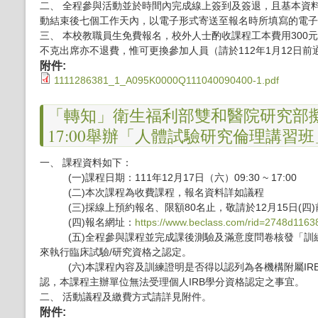
二、 全程參與活動並於時間內完成線上簽到及簽退，且基本資
動結束後七個工作天內，以電子形式寄送至報名時所填寫的電
三、 本校教職員生免費報名，校外人士酌收課程工本費用30
不克出席亦不退費，惟可更換參加人員（請於112年1月12日前
附件:
1111286381_1_A095K0000Q111040090400-1.pdf
「轉知」衛生福利部雙和醫院研究部擬於1
17:00舉辦「人體試驗研究倫理講習班
一、 課程資料如下：
(一)課程日期：111年12月17日（六）09:30 ~ 17:00
(二)本次課程為收費課程，報名資料詳如議程
(三)採線上預約報名、限額80名止，敬請於12月15日(四
(四)報名網址：
https://www.beclass.com/rid=2748d116
(五)全程參與課程並完成課後測驗及滿意度問卷核發「訓練
來執行臨床試驗/研究資格之認定。
(六)本課程內容及訓練證明是否得以認列為各機構附屬IRB
認，本課程主辦單位無法受理個人IRB學分資格認定之事宜。
二、 活動議程及繳費方式請詳見附件。
附件: