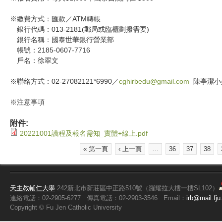
※繳費方式：匯款／ATM轉帳
銀行代碼：013-2181(郵局或臨櫃劃撥需要)
銀行名稱：國泰世華銀行營業部
帳號：2185-0607-7716
戶名：徐翠文
※聯絡方式：02-27082121*6990／
cghirbedu@gmail.com
陳亭潔小
※注意事項
附件:
20221001議程及報名需知_實體+線上.pdf
« 第一頁
‹ 上一頁
…
36
37
38
頁面
天主教輔仁大學
242新北市新莊區中正路510號（羅耀拉大樓一樓SL102）
連絡電話：02-2905-6277
傳真電話：02-2903-3546
Email：
irb@mail.fju
Copyright ©
Fu
Jen Catholic University