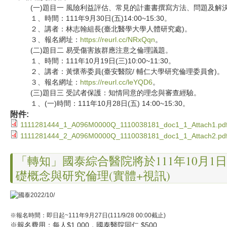
(一)題目一 風險利益評估、常見的計畫書撰寫方法、問題及解
１、時間：111年9月30日(五)14:00~15:30。
２、講者：林志翰組長(臺北醫學大學人體研究處)。
３、報名網址：
https://reurl.cc/NRxQqn
。
(二)題目二 易受傷害族群應注意之倫理議題。
１、時間：111年10⽉19⽇(三)10:00~11:30。
２、講者：黃懷蒂委員(臺安醫院/ 輔仁大學研究倫理委員會)。
３、報名網址：
https://reurl.cc/leYQD6
。
(三)題目三 受試者保護：知情同意的理念與審查經驗。
１、(一)時間：111年10月28日(五) 14:00~15:30。
附件:
1111281444_1_A096M0000Q_1110038181_doc1_1_Attach1.pd
1111281444_2_A096M0000Q_1110038181_doc1_1_Attach2.pd
「轉知」國泰綜合醫院將於111年10月1
礎概念與研究倫理(實體+視訊)
※報名時間：即日起~111年9月27日(111/9/28 00:00截止)
※報名費用：每人$1,000，國泰醫院同仁 $500