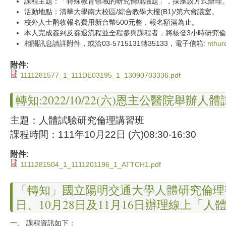
課程主題：「特殊教育領域的研究倫理議題」，採座談方式辦理
活動地點：清華大學南大校區/綜合教學大樓(B1)/第六會議室。
校外人士酌收報名費用新台幣500元整，報名額滿為止。
本人完成簽到及簽退流程並全程參與課程者，將核發3小時研究
相關訊息請詳附件，或洽03-5715131轉35133，電子信箱:
nthur
附件:
1111281577_1_111DE03195_1_13090703336.pdf
轉知:2022/10/22(六)恩主公醫院舉辦
主題：人體試驗研究倫理講習班
課程時間：111年10月22日 (六)08:30-16:30
附件:
1111281504_1_1111201196_1_ATTCH1.pdf
「轉知」國立陽明交通大學人體研究倫理審查
日、10月28日及11月16日辦理線上「
一、 課程資訊如下：