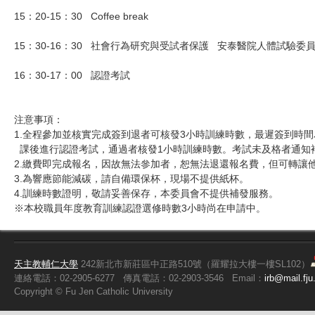
15：20-15：30 Coffee break
15：30-16：30 社會行為研究與受試者保護 安泰醫院人體
16：30-17：00 認證考試
注意事項：
1.全程參加並核實完成簽到退者可核發3小時訓練時數，最遲簽到時間為
課後進行認證考試，通過者核發1小時訓練時數。考試未及格者通知
2.繳費即完成報名，因故無法參加者，恕無法退還報名費，但可轉讓
3.為響應節能減碳，請自備環保杯，現場不提供紙杯。
4.訓練時數證明，敬請妥善保存，本委員會不提供補發服務。
※本校職員年度教育訓練認證選修時數3小時尚在申請中。
天主教輔仁大學
242新北市新莊區中正路510號（羅耀拉大樓一樓SL102）
連絡電話：02-2905-6277
傳真電話：02-2903-3546
Email：
irb@mail.fju
Copyright ©
Fu
Jen Catholic University