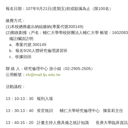
報名日期：107年9月21日(星期五)前或額滿為止（限100名）
繳費方式：
(1)本校總務處出納組繳納(專案代號300149)
(2)郵政劃撥（戶名：輔仁大學學校財團法人輔仁大學 帳號：1602083
備註欄請註明:
a、專案代號:300149
b、報名9/26人體研究倫理講習班
c、收據抬頭:
聯 絡 人：研究倫理中心 游小姐（02-2905-2505）
公用帳號：
irb@mail.fju.edu.tw
活動議程：
13：10-13：30 報到入場
13：30-13：40 長官致詞 輔仁大學研究倫理中心 陳富莉主任
13：40-15：20 計畫主持人應具備之統計知識 長庚大學臨床