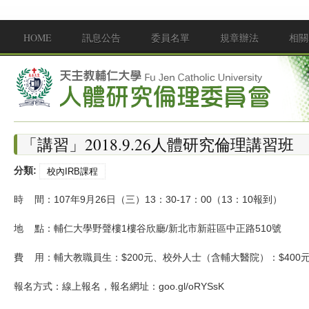
移至主內容
HOME
訊息公告
委員名單
規章辦法
相關
Main menu
「講習」2018.9.26人體研究倫理講習班
分類:
校內IRB課程
時 間：107年9月26日（三）13：30-17：00（13：10報到）
地 點：輔仁大學野聲樓1樓谷欣廳/新北市新莊區中正路510號
費 用：輔大教職員生：$200元、校外人士（含輔大醫院）：$400
報名方式：線上報名，報名網址：goo.gl/oRYSsK