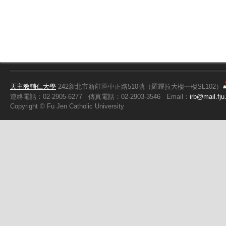
天主教輔仁大學
242新北市新莊區中正路510號（羅耀拉大樓一樓SL102）
連絡電話：02-2905-6277
傳真電話：02-2903-3546
Email：
irb@mail.fju
Copyright ©
Fu
Jen Catholic University