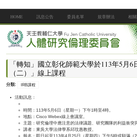
移至主內容
HOME
訊息公告
委員名單
規章辦法
相關
Main menu
「轉知」國立彰化師範大學於113年5月6
（二）」線上課程
分類:
IRB課程
活動訊息：
時間：113年5月6日（星期一）下午1時至4時。
地點：Cisco Webex線上會議室。
主題：研究倫理中應注意的法律議題、研究團隊的利益衝突
講者：東吳大學法律學系邱玟惠教授。
報名：即日起至113年4月25日（星期四）下午5時或額滿（