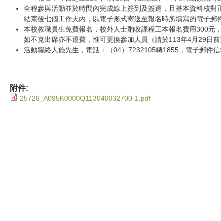
全程參與活動並於時間內完成線上簽到及簽退，且基本資料核對
結束後七個工作天內，以電子形式寄送至報名時所填寫的電子郵
本校教職員生免費報名，校外人士酌收課程工本報名費用300元
如不克出席亦不退費，惟可更換參加人員（請於113年4月29日
活動聯絡人施先生，電話：（04）7232105轉1855，電子郵件
附件:
25726_A095K0000Q113040032700-1.pdf