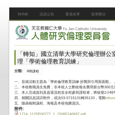
移至主內容
HOME
訊息公告
委員名單
規章辦法
Main menu
「轉知」國立清華大學研究倫理辦公室訂
理「學術倫理教育訓練」
分類:
IRB課程
一、旨揭活動主題為「學術倫理教育訓練:抄襲與引用面面觀」
二、本校教職員生免費，非本校人士酌收報名費用新台幣300
三、本人完成簽到及簽退流程並全程參與課程者，將核發2小時
四、相關訊息請詳附件，或洽03-5715131轉35133，電郵
nthur
五、隨函檢附議程、海報及本校地圖資訊。
附件:
1714_112DE00777_1_15085740697.pdf