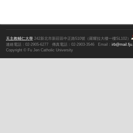
天主教輔仁大學
242新北市新莊區中正路510號（羅耀拉大樓一樓SL102）
連絡電話：02-2905-6277
傳真電話：02-2903-3546
Email：
irb@mail.fju
Copyright ©
Fu
Jen Catholic University