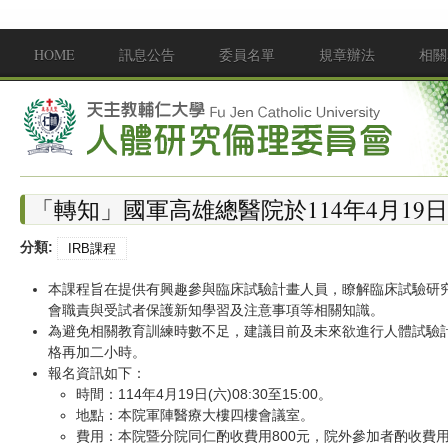
移至主內容
HOME
訊息公告
委員名單
規章辦法
相關
Main menu
「轉知」國軍高雄總醫院於114年4月19
分類:
IRB課程
本課程旨在提供有興趣參與臨床試驗計畫人員，瞭解臨床試驗研
會職責與受試者保護新知學習及注意事項等相關知識。
為避免相關教育訓練時數不足，建議目前及未來欲進行人體試驗
格再加二小時。
報名資訊如下：
時間：114年4月19日(六)08:30至15:00。
地點：本院軍陣醫療大樓四樓會議室。
費用：本院暨分院同仁酌收費用800元，院外參加者酌收費用