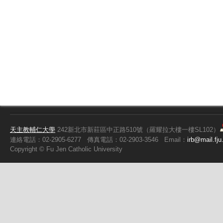
天主教輔仁大學
242新北市新莊區中正路510號（羅耀拉大樓一樓SL102）
連絡電話：02-2905-6277
傳真電話：02-2903-3546
Email：
irb@mail.fju
Copyright ©
Fu
Jen Catholic University