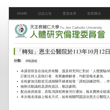
移至主內容
HOME
訊息公告
委員名單
規章辦法
Main menu
「轉知」恩主公醫院於113年10月1
分類:
IRB課程
本講習班旨在強化所有醫、護及研究同仁對於「人體實驗/
計劃主持人及執行者、有興趣瞭解者，均歡迎報名參加。
全程參加活動並完成相關手續者核發「課程訓練證明」，作
檢附活動議程及課程資訊，敬請參閱。
配合政府政策，若取消課程將會另行通知，報名費將全額退
本次報名採線上報名方式，如有相關問題請洽恩主公醫院人體試驗委