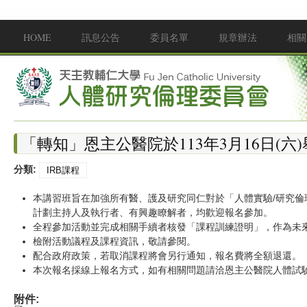
移至主內容
HOME
訊息公告
委員名單
規章辦法
相關
Main menu
「轉知」恩主公醫院於113年3月16日(
分類:
IRB課程
本講習班旨在加強所有醫、護及研究同仁對於「人體實驗/研究
計劃主持人及執行者、有興趣瞭解者，均歡迎報名參加。
全程參加活動並完成相關手續者核發「課程訓練證明」，作為未
檢附活動議程及課程資訊，敬請參閱。
配合政府政策，若取消課程將會另行通知，報名費將全額退還。
本次報名採線上報名方式，如有相關問題請洽恩主公醫院人體試驗委員會承
附件: