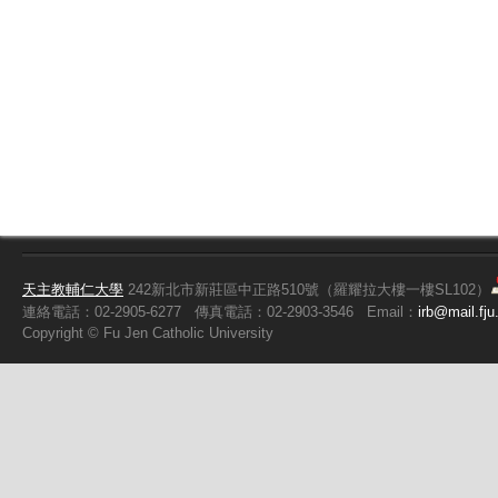
天主教輔仁大學
242新北市新莊區中正路510號（羅耀拉大樓一樓SL102）
連絡電話：02-2905-6277
傳真電話：02-2903-3546
Email：
irb@mail.fju
Copyright ©
Fu
Jen Catholic University