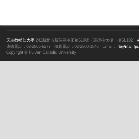
天主教輔仁大學
242新北市新莊區中正路510號（羅耀拉大樓一樓SL102）
連絡電話：02-2905-6277
傳真電話：02-2903-3546
Email：
irb@mail.fju
Copyright ©
Fu
Jen Catholic University