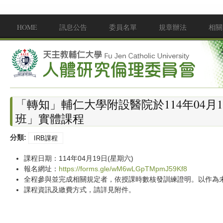
移至主內容
HOME
訊息公告
委員名單
規章辦法
相關
Main menu
「轉知」輔仁大學附設醫院於114年04月
班」實體課程
分類:
IRB課程
課程日期：114年04月19日(星期六)
報名網址：
https://forms.gle/wM6wLGpTMpmJ59Kf8
全程參與並完成相關規定者，依授課時數核發訓練證明。以作為
課程資訊及繳費方式，請詳見附件。