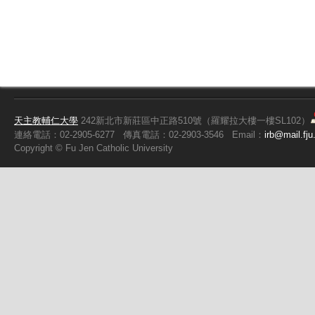
天主教輔仁大學
242新北市新莊區中正路510號（羅耀拉大樓一樓SL102）
連絡電話：02-2905-6277
傳真電話：02-2903-3546
Email：
irb@mail.fju
Copyright ©
Fu
Jen Catholic University