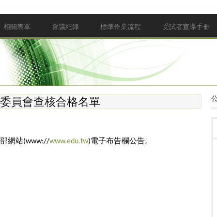
相關表單
會議紀錄
標準作業流程
受試者宣導手冊
查委員會查核合格名單
部網站
電子布告欄公告。
(www://
www.edu.tw
)