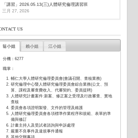
「講習」2026.05.13(三)人體研究倫理講習班
三月 27, 2026
ONTACT US
翁小姐
賴小姐
江小姐
分機：6277
職掌：
輔仁大學人體研究倫理委員會(會議召開、查核業務)
研究倫理中心暨人體研究倫理委員會綜合業務(公文、預
算、課程及審查費收入、代審契約、委員提聘)
人體研究計畫案件:新案、修正案之受理及行政審查、實地
查核
委員會各項證明製發、文件的管理及維護
人體研究倫理委員會各項標準作業程序和規範、表單的準
備與修訂
計畫主持人及受試者諮詢與申訴處理
嚴重不良事件及違規事件通報
其他交辦事項