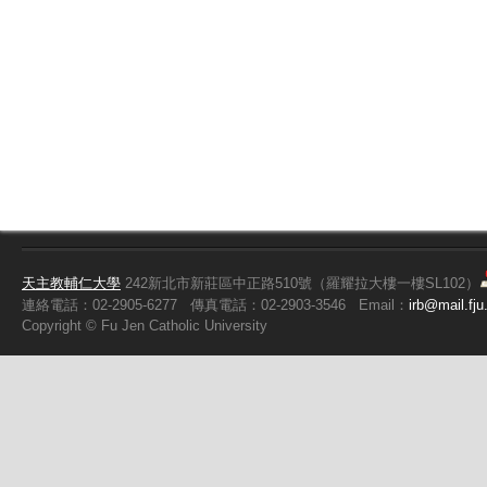
天主教輔仁大學
242新北市新莊區中正路510號（羅耀拉大樓一樓SL102）
連絡電話：02-2905-6277
傳真電話：02-2903-3546
Email：
irb@mail.fju
Copyright ©
Fu
Jen Catholic University